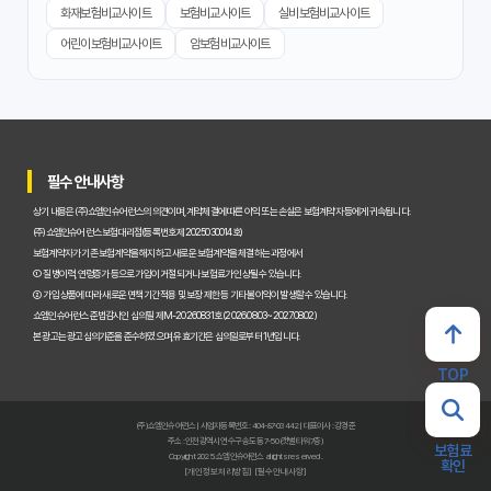
화재보험비교사이트
보험비교사이트
실비보험비교사이트
후회 없는 암보험 비갱신형 준비! 실제 가입자들이 추천하는 노하우
어린이보험비교사이트
암보험비교사이트
복잡한 암보험? 비갱신형 하나로 끝! 초보자도 이해하는 쉬운 정리
암보험, 왜 비갱신형을 고집해야 할까? 평생 보험료 걱정 끝!
필수 안내사항
갱신형 VS 비갱신형 암보험, 당신의 보험료를 지키는 현명한 선택
상기 내용은 (주)쇼엠인슈어런스의 의견이며, 계약체결에 따른 이익 또는 손실은 보험계약자 등에게 귀속됩니다.
은?
(주)쇼엠인슈어런스 보험대리점(등록번호 제2025030014호)
보험계약자가 기존 보험계약을 해지하고 새로운 보험계약을 체결하는 과정에서
① 질병이력, 연령증가 등으로 가입이 거절되거나 보험료가 인상될 수 있습니다.
비갱신형 암보험, 제대로 고르는 3가지 핵심! 후회 없는 선택 가이드
② 가입 상품에 따라 새로운 면책기간 적용 및 보장 제한 등 기타 불이익이 발생할 수 있습니다.
쇼엠인슈어런스 준법감시인 심의필 제M-20260831호 (2026.08.03~2027.08.02)
본 광고는 광고심의기준을 준수하였으며, 유효기간은 심의일로부터 1년입니다.
비갱신형 암보험 가입 전 필수 확인! 이것 모르면 손해 봅니다
TOP
갱신형 vs 비갱신 암보험, 나에게 맞는 선택은? 현명한 가입 가이드
(주)쇼엠인슈어런스 | 사업자등록번호 : 404-87-03442 | 대표이사 : 강경준
주소 : 인천광역시 연수구 송도동 7-50 (갯벌타워 7층)
보험료
비갱신 암보험의 숨겨진 진실! 가입 전 반드시 알아야 할 오해와 팩
Copyright 2025. 쇼엠인슈어런스 all rights reserved.
확인
트체크
[개인정보처리방침]
[필수안내사항]