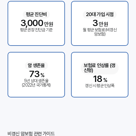
평균 진단비
20대 가입 시점
3,000
3
만원
만원
평균 권장 진단금 기준
월 평균 보험료 (비갱신
암보험)
암 생존율
보험료 인상률 (갱
신형)
73
%
18
%
5년 상대 생존율
(2022년 국가통계)
갱신 시 평균 인상폭
비갱신 암보험 관련 가이드