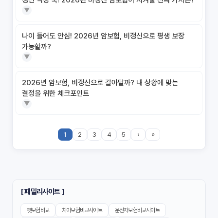
갱신 걱정 뚝! 2026년 비갱신 암보험이 지켜줄 진짜 가치는?
▼
갱신형 vs 비갱신형 암보험, 당신에게 더 유리한 선택은? 완벽 비교
분석
나이 들어도 안심! 2026년 암보험, 비갱신으로 평생 보장
가능할까?
비갱신형 암보험 가입, 실패 없는 현명한 선택을 위한 5가지 핵심 팁
▼
비갱신형 암보험, 복잡한 설계 없이 핵심만 파악하는 가이드
2026년 암보험, 비갱신으로 갈아탈까? 내 상황에 맞는
결정을 위한 체크포인트
암보험 비갱신형, 정말 평생 보험료 그대로일까? 팩트체크
▼
갱신형 vs 비갱신형 암보험, 당신에게 더 유리한 선택은? 완벽 비교
가이드
1
2
3
4
5
›
»
비갱신형 암보험, 가입 전 꼭 확인해야 할 7가지 체크리스트
물가 상승에도 끄떡없는 암보험 비갱신형! 평생 보장 설계의 비밀
[ 패밀리사이트 ]
암보험 비갱신형, 왜 지금 선택해야 할까요? 장기 보장의 핵심 가치
펫보험비교
치아보험비교사이트
운전자보험비교사이트
분석