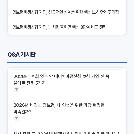
암보험비갱신형 가입, 성공적인 설계를 위한 핵심 노하우와 주의점
암보험비갱신형 가입, 놓치면 후회할 핵심 3단계 비교 전략
암보험비갱신형, 잘못 선택하면 손해! 숨겨진 약점과 완벽 대비책
Q&A 게시판
암보험비갱신형, 실제 가입자들이 말하는 예상치 못한 이점과 주의
사항
2026년, 후회 없는 암 대비? 비갱신형 보험 가입 전 꼭
갱신형 암보험과 비갱신형, 어떤 차이가 있을까? 내게 맞는 선택 기
물어볼 질문 5가지
준
▼
암보험비갱신형, 평생 고정 보험료의 숨겨진 가치와 현명한 선택 기
2026년 비갱신 암보험, 내 인생을 위한 가장 현명한
준
약속일까?
▼
암보험 비갱신형, 왜 지금 선택해야 할까요? 미래 보험료 걱정 끝내
는 방법