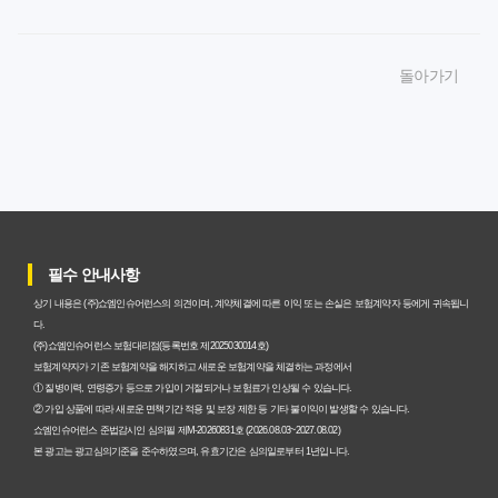
암보험비갱신형, 잘못 선택하면 손해! 숨겨진 약점과 완벽
돌아가기
대비책
암보험비갱신형, 실제 가입자들이 말하는 예상치 못한 이점
과 주의사항
갱신형 암보험과 비갱신형, 어떤 차이가 있을까? 내게 맞는
선택 기준
필수 안내사항
암보험비갱신형, 평생 고정 보험료의 숨겨진 가치와 현명한
상기 내용은 (주)쇼엠인슈어런스의 의견이며, 계약체결에 따른 이익 또는 손실은 보험계약자 등에게 귀속됩니
선택 기준
다.
(주)쇼엠인슈어런스 보험대리점(등록번호 제2025030014호)
암보험 비갱신형, 왜 지금 선택해야 할까요? 미래 보험료 걱
보험계약자가 기존 보험계약을 해지하고 새로운 보험계약을 체결하는 과정에서
① 질병이력, 연령증가 등으로 가입이 거절되거나 보험료가 인상될 수 있습니다.
정 끝내는 방법
② 가입 상품에 따라 새로운 면책기간 적용 및 보장 제한 등 기타 불이익이 발생할 수 있습니다.
쇼엠인슈어런스 준법감시인 심의필 제M-20260831호 (2026.08.03~2027.08.02)
갱신형 vs 비갱신형 암보험, 당신에게 더 유리한 선택은? 완
본 광고는 광고심의기준을 준수하였으며, 유효기간은 심의일로부터 1년입니다.
벽 비교 분석