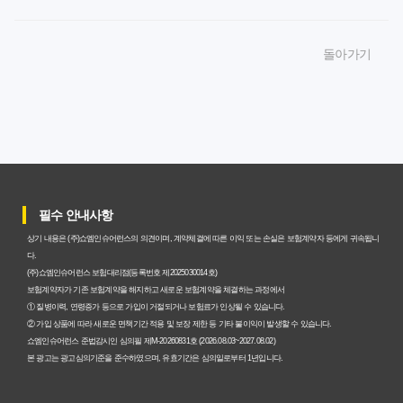
암보험비갱신형, 잘못 선택하면 손해! 숨겨진 약점과 완벽
돌아가기
대비책
암보험비갱신형, 실제 가입자들이 말하는 예상치 못한 이점
과 주의사항
갱신형 암보험과 비갱신형, 어떤 차이가 있을까? 내게 맞는
선택 기준
필수 안내사항
암보험비갱신형, 평생 고정 보험료의 숨겨진 가치와 현명한
상기 내용은 (주)쇼엠인슈어런스의 의견이며, 계약체결에 따른 이익 또는 손실은 보험계약자 등에게 귀속됩니
선택 기준
다.
(주)쇼엠인슈어런스 보험대리점(등록번호 제2025030014호)
암보험 비갱신형, 왜 지금 선택해야 할까요? 미래 보험료 걱
보험계약자가 기존 보험계약을 해지하고 새로운 보험계약을 체결하는 과정에서
① 질병이력, 연령증가 등으로 가입이 거절되거나 보험료가 인상될 수 있습니다.
정 끝내는 방법
② 가입 상품에 따라 새로운 면책기간 적용 및 보장 제한 등 기타 불이익이 발생할 수 있습니다.
쇼엠인슈어런스 준법감시인 심의필 제M-20260831호 (2026.08.03~2027.08.02)
갱신형 vs 비갱신형 암보험, 당신에게 더 유리한 선택은? 완
본 광고는 광고심의기준을 준수하였으며, 유효기간은 심의일로부터 1년입니다.
벽 비교 분석