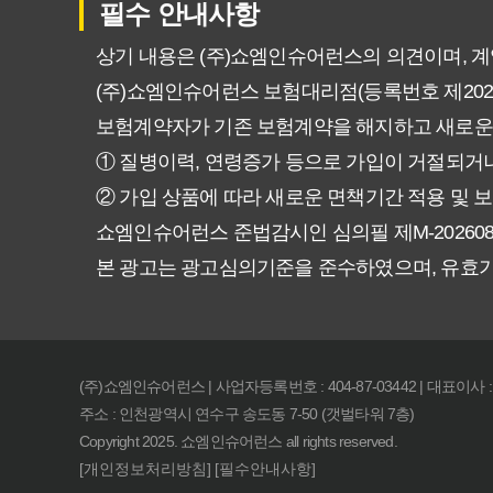
필수 안내사항
비갱신형 암보험, 복잡한 설계 
상기 내용은 (주)쇼엠인슈어런스의 의견이며, 
(주)쇼엠인슈어런스 보험대리점(등록번호 제20250
암보험 비갱신형, 정말 평생 보
보험계약자가 기존 보험계약을 해지하고 새로운
갱신형 vs 비갱신형 암보험, 당
① 질병이력, 연령증가 등으로 가입이 거절되거나
② 가입 상품에 따라 새로운 면책기간 적용 및 보
비갱신형 암보험, 가입 전 꼭 확
쇼엠인슈어런스 준법감시인 심의필 제M-20260831호 (2
본 광고는 광고심의기준을 준수하였으며, 유효
물가 상승에도 끄떡없는 암보험 비
암보험 비갱신형, 왜 지금 선택해
(주)쇼엠인슈어런스 | 사업자등록번호 : 404-87-03442 | 대표이사 
후회 없는 암보험 비갱신형 준비
주소 : 인천광역시 연수구 송도동 7-50 (갯벌타워 7층)
Copyright 2025. 쇼엠인슈어런스 all rights reserved.
복잡한 암보험? 비갱신형 하나로 
[개인정보처리방침]
[필수안내사항]