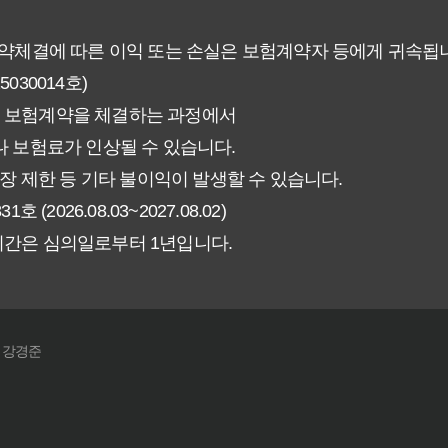
없이 핵심만 파악하는 가이드
계약체결에 따른 이익 또는 손실은 보험계약자 등에게 귀속됩
30014호)
험료 그대로일까? 팩트체크
 보험계약을 체결하는 과정에서
신에게 더 유리한 선택은? 완벽 비교 가이드
 보험료가 인상될 수 있습니다.
장 제한 등 기타 불이익이 발생할 수 있습니다.
인해야 할 7가지 체크리스트
026.08.03~2027.08.02)
기간은 심의일로부터 1년입니다.
갱신형! 평생 보장 설계의 비밀
야 할까요? 장기 보장의 핵심 가치 분석
: 강경준
! 실제 가입자들이 추천하는 노하우
끝! 초보자도 이해하는 쉬운 정리