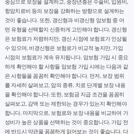
중심으로 보장을 설계하고, 중장년층은 수술비, 입원비,
항암치료비 등의 보장을 강화하는 방향으로 설계하는
것이 좋습니다. 또한, 갱신형과 비갱신형 암보험 중 어
떤 유형을 선택할지 신중하게 고민해야 합니다. 갱신형
은 보험료가 저렴하지만, 갱신 시점에 보험료가 인상될
수 있으며, 비갱신형은 보험료가 비교적 높지만, 가입
시점의 보험료가 계속 유지됩니다. 암보험 가입 시 중요
하게 확인해야 할 사항들 암보험 가입 시에는 다음과 같
은 사항들을 꼼꼼히 확인해야 합니다. 먼저, 보장 범위
를 자세히 살펴보고, 암의 종류, 치료 단계별 보장 내용
을 확인해야 합니다. 또한, 보험금 지급 조건을 꼼꼼히
살펴보고, 감액 또는 제한되는 경우가 있는지 확인해야
합니다. 마지막으로, 보험료와 보장 내용을 비교하여 가
성비가 높은 상품을 선택하는 것이 중요합니다. 가입 전
에 반드시 약관을 꼼꼼하게 읽어보는 것이 좋습니다. 다