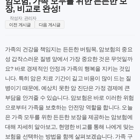
암보험, 가족 모두를 위한 든든한 보
장, 비교로 완성!
작성자: 관리자
이전 게시글
다음 게시글
가족의 건강을 책임지는 든든한 버팀목, 암보험의 중요
성 갑작스러운 질병 앞에서 가장 중요한 것은 무엇일까
요? 바로 경제적인 안정과 가족의 행복을 지키는 것입
니다. 특히 암은 치료 기간이 길고 비용이 많이 드는 질
병이기 때문에, 예상치 못한 암 진단은 가정 경제에 큰
부담을 안겨줄 수 있습니다. 암보험은 바로 이러한 위험
으로부터 가족을 보호하는 안전망 역할을 합니다. 오늘
은 가족 모두를 위한 든든한 보장을 제공하는 암보험에
대해 자세히 알아보고, 현명한 비교를 통해 나에게 맞는
보험을 선택하는 방법을 함께 살펴보겠습니다. 가족 구