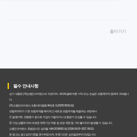
암보험비갱신형 가입, 놓치면 후회할 핵심 3단계 비교 전략
암보험비갱신형, 잘못 선택하면 손해! 숨겨진 약점과 완벽
돌아가기
대비책
암보험비갱신형, 실제 가입자들이 말하는 예상치 못한 이점
과 주의사항
갱신형 암보험과 비갱신형, 어떤 차이가 있을까? 내게 맞는
선택 기준
필수 안내사항
암보험비갱신형, 평생 고정 보험료의 숨겨진 가치와 현명한
상기 내용은 (주)쇼엠인슈어런스의 의견이며, 계약체결에 따른 이익 또는 손실은 보험계약자 등에게 귀속됩니
선택 기준
다.
(주)쇼엠인슈어런스 보험대리점(등록번호 제2025030014호)
암보험 비갱신형, 왜 지금 선택해야 할까요? 미래 보험료 걱
보험계약자가 기존 보험계약을 해지하고 새로운 보험계약을 체결하는 과정에서
① 질병이력, 연령증가 등으로 가입이 거절되거나 보험료가 인상될 수 있습니다.
정 끝내는 방법
② 가입 상품에 따라 새로운 면책기간 적용 및 보장 제한 등 기타 불이익이 발생할 수 있습니다.
쇼엠인슈어런스 준법감시인 심의필 제M-20260831호 (2026.08.03~2027.08.02)
갱신형 vs 비갱신형 암보험, 당신에게 더 유리한 선택은? 완
본 광고는 광고심의기준을 준수하였으며, 유효기간은 심의일로부터 1년입니다.