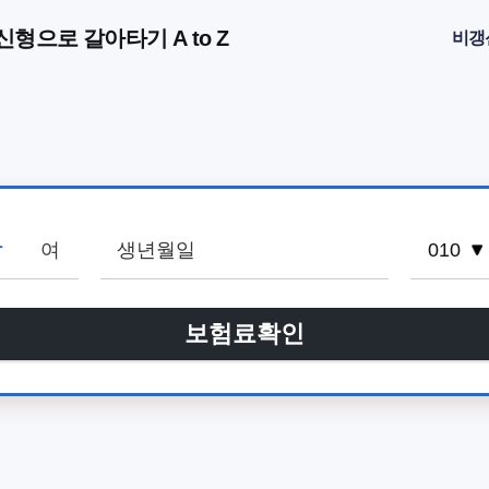
형으로 갈아타기 A to Z
비갱
남
여
보험료확인