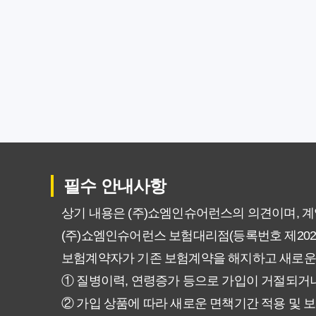
갱신형 암보험과 비갱신형, 어떤 
암보험비갱신형, 평생 고정 보험
암보험 비갱신형, 왜 지금 선택해
갱신형 vs 비갱신형 암보험, 당신
비갱신형 암보험 가입, 실패 없는
필수 안내사항
비갱신형 암보험, 복잡한 설계 
상기 내용은 (주)쇼엠인슈어런스의 의견이며, 
(주)쇼엠인슈어런스 보험대리점(등록번호 제20250
암보험 비갱신형, 정말 평생 보
보험계약자가 기존 보험계약을 해지하고 새로운
갱신형 vs 비갱신형 암보험, 당
① 질병이력, 연령증가 등으로 가입이 거절되거나
② 가입 상품에 따라 새로운 면책기간 적용 및 보
비갱신형 암보험, 가입 전 꼭 확