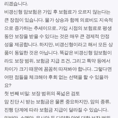
리겠습니다.
비갱신형 암보험은 가입 후 보험료가 오르지 않는다는
큰 장점이 있습니다. 물가 상승과 함께 의료비도 지속적
으로 증가하는 추세이므로, 가입 시점의 보험료로 평생
동안 보장을 받을 수 있다는 것은 매우 큰 경제적 안정
성을 제공합니다. 하지만, 비갱신형이라고 해서 모든 상
품이 동일한 것은 아닙니다. 똑같은 비갱신형 암보험이
라도 보장 범위, 보험금 지급 조건, 그리고 특약 등에서
차이가 크기 때문에 꼼꼼히 따져봐야 합니다. 그렇다면
어떤 점들을 체크해야 후회 없는 선택을 할 수 있을까
요?
첫 번째 비밀: 보장 범위의 폭넓은 검토
암 진단 시 받는 보험금은 물론 중요하지만, 암의 종류,
진행 단계에 따라 보험금 지급이 달라질 수 있습니다.