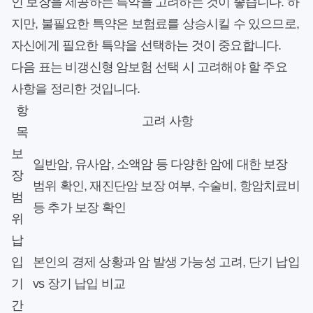
인 보장을 제공하는 특약을 고려하는 것이 좋습니다. 하
지만, 불필요한 특약은 보험료를 상승시킬 수 있으므로,
자신에게 필요한 특약을 선택하는 것이 중요합니다.
다음 표는 비갱신형 암보험 선택 시 고려해야 할 주요
사항을 정리한 것입니다.
항
고려 사항
목
보
일반암, 유사암, 소액암 등 다양한 암에 대한 보장
장
범위 확인, 재진단암 보장 여부, 수술비, 항암치료비
범
등 추가 보장 확인
위
납
입
본인의 경제 상황과 암 발생 가능성 고려, 단기 납입
기
vs 장기 납입 비교
간