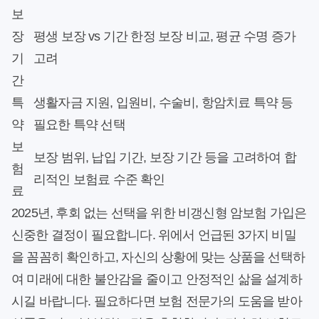
보
장
평생 보장 vs 기간 한정 보장 비교, 평균 수명 증가
기
고려
간
특
생활자금 지원, 입원비, 수술비, 항암치료 특약 등
약
필요한 특약 선택
보
보장 범위, 납입 기간, 보장 기간 등을 고려하여 합
험
리적인 보험료 수준 확인
료
2025년, 후회 없는 선택을 위한 비갱신형 암보험 가입은
신중한 결정이 필요합니다. 위에서 언급된 3가지 비밀
을 꼼꼼히 확인하고, 자신의 상황에 맞는 상품을 선택하
여 미래에 대한 불안감을 줄이고 안정적인 삶을 설계하
시길 바랍니다. 필요하다면 보험 전문가의 도움을 받아