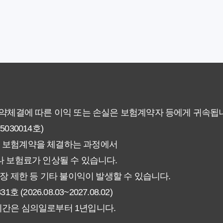
야 할까요? 미래 보험료 걱정 끝내는 방법
에게 더 유리한 선택은? 완벽 비교 분석
 현명한 선택을 위한 5가지 핵심 팁
없이 핵심만 파악하는 가이드
계약체결에 따른 이익 또는 손실은 보험계약자 등에게 귀속됩
30014호)
험료 그대로일까? 팩트체크
 보험계약을 체결하는 과정에서
신에게 더 유리한 선택은? 완벽 비교 가이드
 보험료가 인상될 수 있습니다.
장 제한 등 기타 불이익이 발생할 수 있습니다.
인해야 할 7가지 체크리스트
026.08.03~2027.08.02)
기간은 심의일로부터 1년입니다.
갱신형! 평생 보장 설계의 비밀