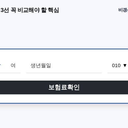
3선 꼭 비교해야 할 핵심
비갱
남
여
보험료확인