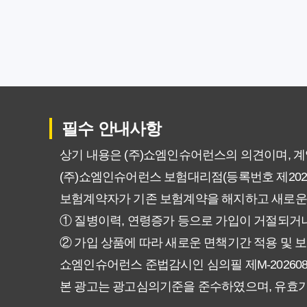
암보험 비갱신형, 왜 지금 선택해
갱신형 vs 비갱신형 암보험, 당신
비갱신형 암보험 가입, 실패 없는
필수 안내사항
비갱신형 암보험, 복잡한 설계 
상기 내용은 (주)쇼엠인슈어런스의 의견이며, 
(주)쇼엠인슈어런스 보험대리점(등록번호 제20250
암보험 비갱신형, 정말 평생 보
보험계약자가 기존 보험계약을 해지하고 새로운
갱신형 vs 비갱신형 암보험, 당
① 질병이력, 연령증가 등으로 가입이 거절되거나
② 가입 상품에 따라 새로운 면책기간 적용 및 보
비갱신형 암보험, 가입 전 꼭 확
쇼엠인슈어런스 준법감시인 심의필 제M-20260831호 (2
본 광고는 광고심의기준을 준수하였으며, 유효
물가 상승에도 끄떡없는 암보험 비