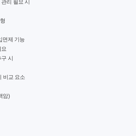
관리 필요 시
장형
입면제 기능
필요
구 시
지 비교 요소
액암)