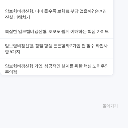
암보험비갱신형, 나이 들수록 보험료 부담 없을까? 숨겨진
진실 파헤치기
복잡한 암보험비갱신형, 초보도 쉽게 이해하는 핵심 가이드
암보험비갱신형, 정말 평생 든든할까? 가입 전 필수 확인사
항 5가지
암보험비갱신형 가입, 성공적인 설계를 위한 핵심 노하우와
주의점
암보험비갱신형 가입, 놓치면 후회할 핵심 3단계 비교 전략
암보험비갱신형, 잘못 선택하면 손해! 숨겨진 약점과 완벽
돌아가기
대비책
암보험비갱신형, 실제 가입자들이 말하는 예상치 못한 이점
과 주의사항