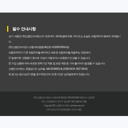
갱신형 암보험과 비갱신형, 어떤 차이가 있을까? 내게 맞는
선택 기준
필수 안내사항
암보험비갱신형, 평생 고정 보험료의 숨겨진 가치와 현명한
상기 내용은 (주)쇼엠인슈어런스의 의견이며, 계약체결에 따른 이익 또는 손실은 보험계약자 등에게 귀속됩니
선택 기준
다.
(주)쇼엠인슈어런스 보험대리점(등록번호 제2025030014호)
암보험 비갱신형, 왜 지금 선택해야 할까요? 미래 보험료 걱
보험계약자가 기존 보험계약을 해지하고 새로운 보험계약을 체결하는 과정에서
① 질병이력, 연령증가 등으로 가입이 거절되거나 보험료가 인상될 수 있습니다.
정 끝내는 방법
② 가입 상품에 따라 새로운 면책기간 적용 및 보장 제한 등 기타 불이익이 발생할 수 있습니다.
쇼엠인슈어런스 준법감시인 심의필 제M-20260831호 (2026.08.03~2027.08.02)
갱신형 vs 비갱신형 암보험, 당신에게 더 유리한 선택은? 완
본 광고는 광고심의기준을 준수하였으며, 유효기간은 심의일로부터 1년입니다.
벽 비교 분석
비갱신형 암보험 가입, 실패 없는 현명한 선택을 위한 5가지
(주)쇼엠인슈어런스 | 사업자등록번호 : 404-87-03442 | 대표이사 : 강경준
핵심 팁
주소 : 인천광역시 연수구 송도동 7-50 (갯벌타워 7층)
Copyright 2025. 쇼엠인슈어런스 all rights reserved.
[개인정보처리방침]
[필수안내사항]
비갱신형 암보험, 복잡한 설계 없이 핵심만 파악하는 가이
드