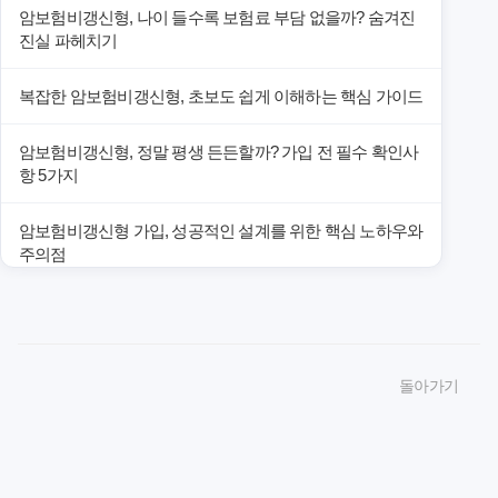
암보험비갱신형, 나이 들수록 보험료 부담 없을까? 숨겨진
진실 파헤치기
복잡한 암보험비갱신형, 초보도 쉽게 이해하는 핵심 가이드
암보험비갱신형, 정말 평생 든든할까? 가입 전 필수 확인사
항 5가지
암보험비갱신형 가입, 성공적인 설계를 위한 핵심 노하우와
주의점
암보험비갱신형 가입, 놓치면 후회할 핵심 3단계 비교 전략
암보험비갱신형, 잘못 선택하면 손해! 숨겨진 약점과 완벽
돌아가기
대비책
암보험비갱신형, 실제 가입자들이 말하는 예상치 못한 이점
과 주의사항