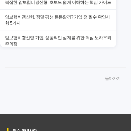
복잡한 암보험비갱신형, 초보도 쉽게 이해하는 핵심 가이드
암보험비갱신형, 정말 평생 든든할까? 가입 전 필수 확인사
항 5가지
암보험비갱신형 가입, 성공적인 설계를 위한 핵심 노하우와
주의점
암보험비갱신형 가입, 놓치면 후회할 핵심 3단계 비교 전략
암보험비갱신형, 잘못 선택하면 손해! 숨겨진 약점과 완벽
돌아가기
대비책
암보험비갱신형, 실제 가입자들이 말하는 예상치 못한 이점
과 주의사항
갱신형 암보험과 비갱신형, 어떤 차이가 있을까? 내게 맞는
선택 기준
필수 안내사항