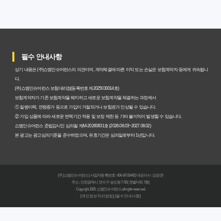
과 주의사항
갱신형 암보험과 비갱신형, 어떤 차이가 있을까? 내게 맞는
선택 기준
필수 안내사항
암보험비갱신형, 평생 고정 보험료의 숨겨진 가치와 현명한
상기 내용은 (주)쇼엠인슈어런스의 의견이며, 계약체결에 따른 이익 또는 손실은 보험계약자 등에게 귀속됩니
선택 기준
다.
(주)쇼엠인슈어런스 보험대리점(등록번호 제2025030014호)
암보험 비갱신형, 왜 지금 선택해야 할까요? 미래 보험료 걱
보험계약자가 기존 보험계약을 해지하고 새로운 보험계약을 체결하는 과정에서
① 질병이력, 연령증가 등으로 가입이 거절되거나 보험료가 인상될 수 있습니다.
정 끝내는 방법
② 가입 상품에 따라 새로운 면책기간 적용 및 보장 제한 등 기타 불이익이 발생할 수 있습니다.
쇼엠인슈어런스 준법감시인 심의필 제M-20260831호 (2026.08.03~2027.08.02)
갱신형 vs 비갱신형 암보험, 당신에게 더 유리한 선택은? 완
본 광고는 광고심의기준을 준수하였으며, 유효기간은 심의일로부터 1년입니다.
벽 비교 분석
비갱신형 암보험 가입, 실패 없는 현명한 선택을 위한 5가지
(주)쇼엠인슈어런스 | 사업자등록번호 : 404-87-03442 | 대표이사 : 강경준
핵심 팁
주소 : 인천광역시 연수구 송도동 7-50 (갯벌타워 7층)
Copyright 2025. 쇼엠인슈어런스 all rights reserved.
[개인정보처리방침]
[필수안내사항]
비갱신형 암보험, 복잡한 설계 없이 핵심만 파악하는 가이
드