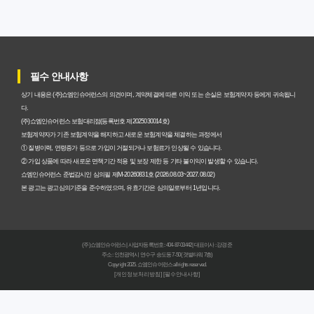
과 주의사항
갱신형 암보험과 비갱신형, 어떤 차이가 있을까? 내게 맞는
선택 기준
필수 안내사항
암보험비갱신형, 평생 고정 보험료의 숨겨진 가치와 현명한
상기 내용은 (주)쇼엠인슈어런스의 의견이며, 계약체결에 따른 이익 또는 손실은 보험계약자 등에게 귀속됩니
선택 기준
다.
(주)쇼엠인슈어런스 보험대리점(등록번호 제2025030014호)
암보험 비갱신형, 왜 지금 선택해야 할까요? 미래 보험료 걱
보험계약자가 기존 보험계약을 해지하고 새로운 보험계약을 체결하는 과정에서
① 질병이력, 연령증가 등으로 가입이 거절되거나 보험료가 인상될 수 있습니다.
정 끝내는 방법
② 가입 상품에 따라 새로운 면책기간 적용 및 보장 제한 등 기타 불이익이 발생할 수 있습니다.
쇼엠인슈어런스 준법감시인 심의필 제M-20260831호 (2026.08.03~2027.08.02)
갱신형 vs 비갱신형 암보험, 당신에게 더 유리한 선택은? 완
본 광고는 광고심의기준을 준수하였으며, 유효기간은 심의일로부터 1년입니다.
벽 비교 분석
비갱신형 암보험 가입, 실패 없는 현명한 선택을 위한 5가지
(주)쇼엠인슈어런스 | 사업자등록번호 : 404-87-03442 | 대표이사 : 강경준
핵심 팁
주소 : 인천광역시 연수구 송도동 7-50 (갯벌타워 7층)
Copyright 2025. 쇼엠인슈어런스 all rights reserved.
[개인정보처리방침]
[필수안내사항]
비갱신형 암보험, 복잡한 설계 없이 핵심만 파악하는 가이
드