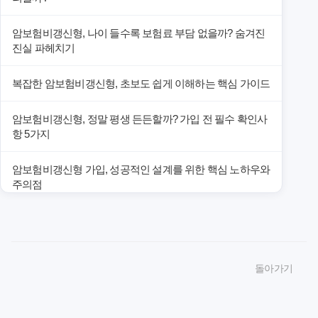
암보험비갱신형, 나이 들수록 보험료 부담 없을까? 숨겨진
진실 파헤치기
복잡한 암보험비갱신형, 초보도 쉽게 이해하는 핵심 가이드
암보험비갱신형, 정말 평생 든든할까? 가입 전 필수 확인사
항 5가지
암보험비갱신형 가입, 성공적인 설계를 위한 핵심 노하우와
주의점
암보험비갱신형 가입, 놓치면 후회할 핵심 3단계 비교 전략
암보험비갱신형, 잘못 선택하면 손해! 숨겨진 약점과 완벽
돌아가기
대비책
암보험비갱신형, 실제 가입자들이 말하는 예상치 못한 이점