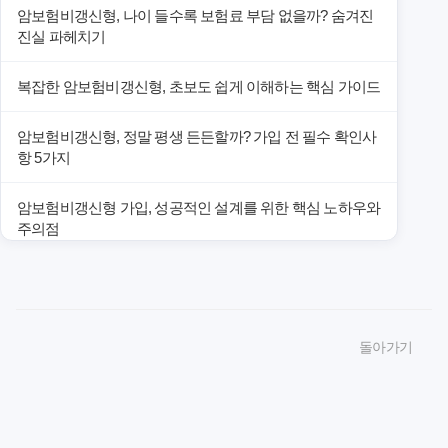
암보험비갱신형, 나이 들수록 보험료 부담 없을까? 숨겨진
진실 파헤치기
복잡한 암보험비갱신형, 초보도 쉽게 이해하는 핵심 가이드
암보험비갱신형, 정말 평생 든든할까? 가입 전 필수 확인사
항 5가지
암보험비갱신형 가입, 성공적인 설계를 위한 핵심 노하우와
주의점
암보험비갱신형 가입, 놓치면 후회할 핵심 3단계 비교 전략
암보험비갱신형, 잘못 선택하면 손해! 숨겨진 약점과 완벽
돌아가기
대비책
암보험비갱신형, 실제 가입자들이 말하는 예상치 못한 이점
과 주의사항