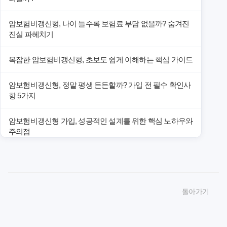
암보험비갱신형, 나이 들수록 보험료 부담 없을까? 숨겨진
진실 파헤치기
복잡한 암보험비갱신형, 초보도 쉽게 이해하는 핵심 가이드
암보험비갱신형, 정말 평생 든든할까? 가입 전 필수 확인사
항 5가지
암보험비갱신형 가입, 성공적인 설계를 위한 핵심 노하우와
주의점
암보험비갱신형 가입, 놓치면 후회할 핵심 3단계 비교 전략
암보험비갱신형, 잘못 선택하면 손해! 숨겨진 약점과 완벽
돌아가기
대비책
암보험비갱신형, 실제 가입자들이 말하는 예상치 못한 이점