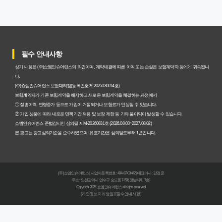
과 주의사항
갱신형 암보험과 비갱신형, 어떤 차이가 있을까? 내게 맞는
선택 기준
필수 안내사항
암보험비갱신형, 평생 고정 보험료의 숨겨진 가치와 현명한
상기 내용은 (주)쇼엠인슈어런스의 의견이며, 계약체결에 따른 이익 또는 손실은 보험계약자 등에게 귀속됩니
선택 기준
다.
(주)쇼엠인슈어런스 보험대리점(등록번호 제2025030014호)
암보험 비갱신형, 왜 지금 선택해야 할까요? 미래 보험료 걱
보험계약자가 기존 보험계약을 해지하고 새로운 보험계약을 체결하는 과정에서
① 질병이력, 연령증가 등으로 가입이 거절되거나 보험료가 인상될 수 있습니다.
정 끝내는 방법
② 가입 상품에 따라 새로운 면책기간 적용 및 보장 제한 등 기타 불이익이 발생할 수 있습니다.
쇼엠인슈어런스 준법감시인 심의필 제M-20260831호 (2026.08.03~2027.08.02)
갱신형 vs 비갱신형 암보험, 당신에게 더 유리한 선택은? 완
본 광고는 광고심의기준을 준수하였으며, 유효기간은 심의일로부터 1년입니다.
벽 비교 분석
비갱신형 암보험 가입, 실패 없는 현명한 선택을 위한 5가지
(주)쇼엠인슈어런스 | 사업자등록번호 : 404-87-03442 | 대표이사 : 강경준
핵심 팁
주소 : 인천광역시 연수구 송도동 7-50 (갯벌타워 7층)
Copyright 2025. 쇼엠인슈어런스 all rights reserved.
[개인정보처리방침]
[필수안내사항]
비갱신형 암보험, 복잡한 설계 없이 핵심만 파악하는 가이
드