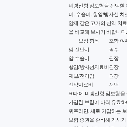
비갱신형 암보험을 선택할 때
비, 수술비, 항암/방사선 
암제 같은 고가의 신약 치료
을 비교해 보시기 바랍니다.
보장 항목
포함 여
암 진단비
필수
암 수술비
권장
항암/방사선치료비
권장
재발/전이암
권장
신약치료비
선택
50대에 비갱신형 암보험을 
가입한 보험이 아직 유효하
위주라면, 새로 가입하는 
보험 증권을 준비해 가시기 