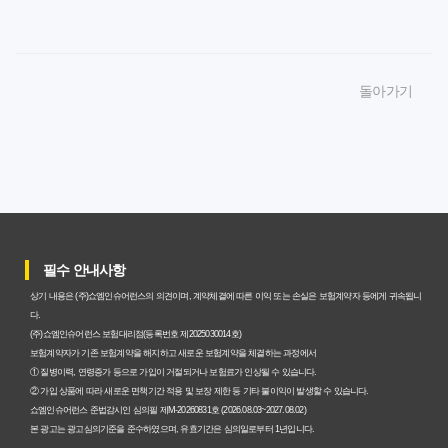
암보험비갱신형 가입, 놓치면 후회할 핵심 3단계 비교 전략
암보험비갱신형, 잘못 선택하면 손해! 숨겨진 약점과 완벽
돌아가기
대비책
암보험비갱신형, 실제 가입자들이 말하는 예상치 못한 이점
과 주의사항
갱신형 암보험과 비갱신형, 어떤 차이가 있을까? 내게 맞는
선택 기준
필수 안내사항
암보험비갱신형, 평생 고정 보험료의 숨겨진 가치와 현명한
상기 내용은 (주)쇼엠인슈어런스의 의견이며, 계약체결에 따른 이익 또는 손실은 보험계약자 등에게 귀속됩니
선택 기준
다.
(주)쇼엠인슈어런스 보험대리점(등록번호 제2025030014호)
암보험 비갱신형, 왜 지금 선택해야 할까요? 미래 보험료 걱
보험계약자가 기존 보험계약을 해지하고 새로운 보험계약을 체결하는 과정에서
① 질병이력, 연령증가 등으로 가입이 거절되거나 보험료가 인상될 수 있습니다.
정 끝내는 방법
② 가입 상품에 따라 새로운 면책기간 적용 및 보장 제한 등 기타 불이익이 발생할 수 있습니다.
쇼엠인슈어런스 준법감시인 심의필 제M-20260831호 (2026.08.03~2027.08.02)
갱신형 vs 비갱신형 암보험, 당신에게 더 유리한 선택은? 완
본 광고는 광고심의기준을 준수하였으며, 유효기간은 심의일로부터 1년입니다.