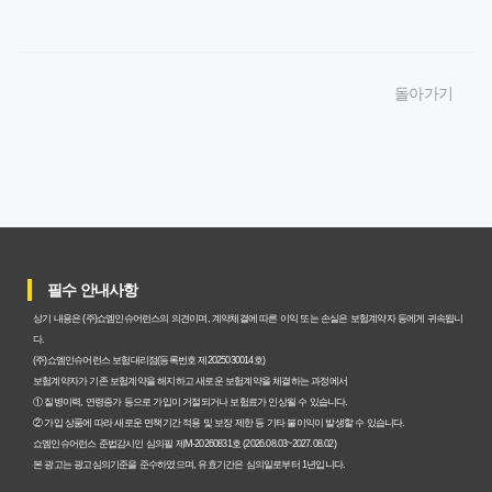
암보험비갱신형 가입, 놓치면 후회할 핵심 3단계 비교 전략
암보험비갱신형, 잘못 선택하면 손해! 숨겨진 약점과 완벽
돌아가기
대비책
암보험비갱신형, 실제 가입자들이 말하는 예상치 못한 이점
과 주의사항
갱신형 암보험과 비갱신형, 어떤 차이가 있을까? 내게 맞는
선택 기준
필수 안내사항
암보험비갱신형, 평생 고정 보험료의 숨겨진 가치와 현명한
상기 내용은 (주)쇼엠인슈어런스의 의견이며, 계약체결에 따른 이익 또는 손실은 보험계약자 등에게 귀속됩니
선택 기준
다.
(주)쇼엠인슈어런스 보험대리점(등록번호 제2025030014호)
암보험 비갱신형, 왜 지금 선택해야 할까요? 미래 보험료 걱
보험계약자가 기존 보험계약을 해지하고 새로운 보험계약을 체결하는 과정에서
① 질병이력, 연령증가 등으로 가입이 거절되거나 보험료가 인상될 수 있습니다.
정 끝내는 방법
② 가입 상품에 따라 새로운 면책기간 적용 및 보장 제한 등 기타 불이익이 발생할 수 있습니다.
쇼엠인슈어런스 준법감시인 심의필 제M-20260831호 (2026.08.03~2027.08.02)
갱신형 vs 비갱신형 암보험, 당신에게 더 유리한 선택은? 완
본 광고는 광고심의기준을 준수하였으며, 유효기간은 심의일로부터 1년입니다.
벽 비교 분석