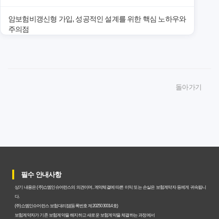
암보험비갱신형 가입, 성공적인 설계를 위한 핵심 노하우와
주의점
암보험비갱신형 가입, 놓치면 후회할 핵심 3단계 비교 전략
암보험비갱신형, 잘못 선택하면 손해! 숨겨진 약점과 완벽
돌아가기
대비책
암보험비갱신형, 실제 가입자들이 말하는 예상치 못한 이점
과 주의사항
갱신형 암보험과 비갱신형, 어떤 차이가 있을까? 내게 맞는
선택 기준
필수 안내사항
암보험비갱신형, 평생 고정 보험료의 숨겨진 가치와 현명한
상기 내용은 (주)쇼엠인슈어런스의 의견이며, 계약체결에 따른 이익 또는 손실은 보험계약자 등에게 귀속됩니
선택 기준
다.
(주)쇼엠인슈어런스 보험대리점(등록번호 제2025030014호)
암보험 비갱신형, 왜 지금 선택해야 할까요? 미래 보험료 걱
보험계약자가 기존 보험계약을 해지하고 새로운 보험계약을 체결하는 과정에서