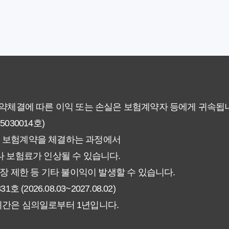
야 할까요? 미래 보험료 걱정 끝내는 방법
에게 더 유리한 선택은? 완벽 비교 분석
 현명한 선택을 위한 5가지 핵심 팁
없이 핵심만 파악하는 가이드
계약체결에 따른 이익 또는 손실은 보험계약자 등에게 귀속됩
30014호)
험료 그대로일까? 팩트체크
 보험계약을 체결하는 과정에서
신에게 더 유리한 선택은? 완벽 비교 가이드
 보험료가 인상될 수 있습니다.
장 제한 등 기타 불이익이 발생할 수 있습니다.
인해야 할 7가지 체크리스트
026.08.03~2027.08.02)
기간은 심의일로부터 1년입니다.
갱신형! 평생 보장 설계의 비밀