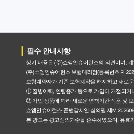
암보험 비갱신형, 왜 지금 선택해
갱신형 vs 비갱신형 암보험, 당신
비갱신형 암보험 가입, 실패 없는
필수 안내사항
비갱신형 암보험, 복잡한 설계 
상기 내용은 (주)쇼엠인슈어런스의 의견이며, 
(주)쇼엠인슈어런스 보험대리점(등록번호 제20250
암보험 비갱신형, 정말 평생 보
보험계약자가 기존 보험계약을 해지하고 새로운
갱신형 vs 비갱신형 암보험, 당
① 질병이력, 연령증가 등으로 가입이 거절되거나
② 가입 상품에 따라 새로운 면책기간 적용 및 보
비갱신형 암보험, 가입 전 꼭 확
쇼엠인슈어런스 준법감시인 심의필 제M-20260831호 (2
본 광고는 광고심의기준을 준수하였으며, 유효
물가 상승에도 끄떡없는 암보험 비