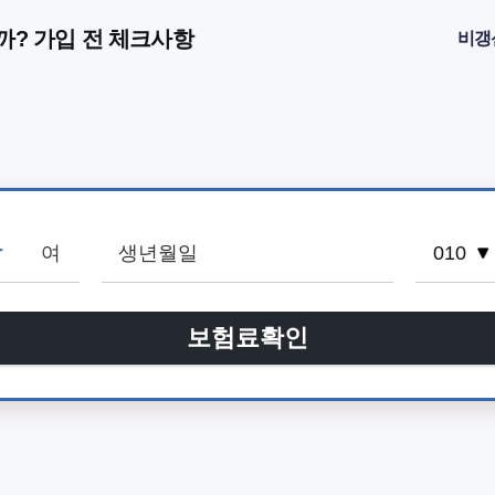
까? 가입 전 체크사항
비갱
남
여
보험료확인