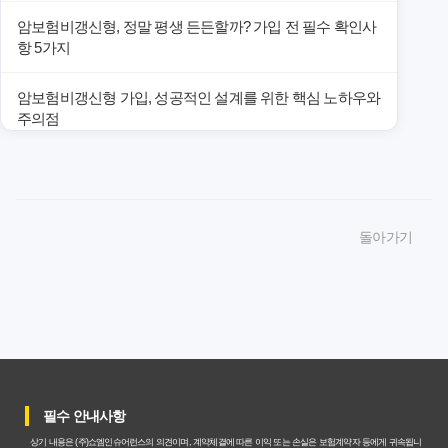
암보험비갱신형, 정말 평생 든든할까? 가입 전 필수 확인사
항 5가지
암보험비갱신형 가입, 성공적인 설계를 위한 핵심 노하우와
주의점
암보험비갱신형 가입, 놓치면 후회할 핵심 3단계 비교 전략
암보험비갱신형, 잘못 선택하면 손해! 숨겨진 약점과 완벽
돌아가기
대비책
암보험비갱신형, 실제 가입자들이 말하는 예상치 못한 이점
과 주의사항
갱신형 암보험과 비갱신형, 어떤 차이가 있을까? 내게 맞는
선택 기준
필수 안내사항
암보험비갱신형, 평생 고정 보험료의 숨겨진 가치와 현명한
상기 내용은 (주)쇼엠인슈어런스의 의견이며, 계약체결에 따른 이익 또는 손실은 보험계약자 등에게 귀속됩니