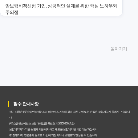
암보험비갱신형 가입, 성공적인 설계를 위한 핵심 노하우와
주의점
암보험비갱신형 가입, 놓치면 후회할 핵심 3단계 비교 전략
암보험비갱신형, 잘못 선택하면 손해! 숨겨진 약점과 완벽
돌아가기
대비책
암보험비갱신형, 실제 가입자들이 말하는 예상치 못한 이점
과 주의사항
갱신형 암보험과 비갱신형, 어떤 차이가 있을까? 내게 맞는
선택 기준
필수 안내사항
암보험비갱신형, 평생 고정 보험료의 숨겨진 가치와 현명한
상기 내용은 (주)쇼엠인슈어런스의 의견이며, 계약체결에 따른 이익 또는 손실은 보험계약자 등에게 귀속됩니
선택 기준
다.
(주)쇼엠인슈어런스 보험대리점(등록번호 제2025030014호)
암보험 비갱신형, 왜 지금 선택해야 할까요? 미래 보험료 걱
보험계약자가 기존 보험계약을 해지하고 새로운 보험계약을 체결하는 과정에서
① 질병이력, 연령증가 등으로 가입이 거절되거나 보험료가 인상될 수 있습니다.
정 끝내는 방법