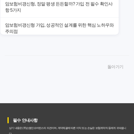
암보험비갱신형, 정말 평생 든든할까? 가입 전 필수 확인사
항 5가지
암보험비갱신형 가입, 성공적인 설계를 위한 핵심 노하우와
주의점
암보험비갱신형 가입, 놓치면 후회할 핵심 3단계 비교 전략
암보험비갱신형, 잘못 선택하면 손해! 숨겨진 약점과 완벽
돌아가기
대비책
암보험비갱신형, 실제 가입자들이 말하는 예상치 못한 이점
과 주의사항
갱신형 암보험과 비갱신형, 어떤 차이가 있을까? 내게 맞는
선택 기준
필수 안내사항
암보험비갱신형, 평생 고정 보험료의 숨겨진 가치와 현명한
상기 내용은 (주)쇼엠인슈어런스의 의견이며, 계약체결에 따른 이익 또는 손실은 보험계약자 등에게 귀속됩니
선택 기준
다.