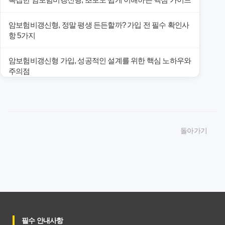
암보험비갱신형, 정말 평생 든든할까? 가입 전 필수 확인사
항 5가지
암보험비갱신형 가입, 성공적인 설계를 위한 핵심 노하우와
주의점
암보험비갱신형 가입, 놓치면 후회할 핵심 3단계 비교 전략
암보험비갱신형, 잘못 선택하면 손해! 숨겨진 약점과 완벽
돌아가기
대비책
암보험비갱신형, 실제 가입자들이 말하는 예상치 못한 이점
과 주의사항
갱신형 암보험과 비갱신형, 어떤 차이가 있을까? 내게 맞는
선택 기준
필수 안내사항