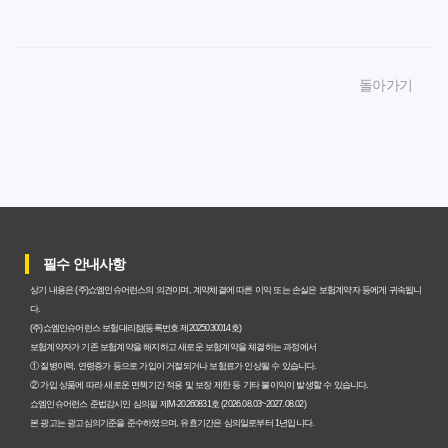
암보험비갱신형 가입, 놓치면 후회할 핵심 3단계 비교 전략
암보험비갱신형, 잘못 선택하면 손해! 숨겨진 약점과 완벽
돌아가기
대비책
암보험비갱신형, 실제 가입자들이 말하는 예상치 못한 이점
과 주의사항
갱신형 암보험과 비갱신형, 어떤 차이가 있을까? 내게 맞는
선택 기준
필수 안내사항
암보험비갱신형, 평생 고정 보험료의 숨겨진 가치와 현명한
상기 내용은 (주)쇼엠인슈어런스의 의견이며, 계약체결에 따른 이익 또는 손실은 보험계약자 등에게 귀속됩니
선택 기준
다.
(주)쇼엠인슈어런스 보험대리점(등록번호 제2025030014호)
암보험 비갱신형, 왜 지금 선택해야 할까요? 미래 보험료 걱
보험계약자가 기존 보험계약을 해지하고 새로운 보험계약을 체결하는 과정에서
① 질병이력, 연령증가 등으로 가입이 거절되거나 보험료가 인상될 수 있습니다.
정 끝내는 방법
② 가입 상품에 따라 새로운 면책기간 적용 및 보장 제한 등 기타 불이익이 발생할 수 있습니다.
쇼엠인슈어런스 준법감시인 심의필 제M-20260831호 (2026.08.03~2027.08.02)
갱신형 vs 비갱신형 암보험, 당신에게 더 유리한 선택은? 완
본 광고는 광고심의기준을 준수하였으며, 유효기간은 심의일로부터 1년입니다.
벽 비교 분석