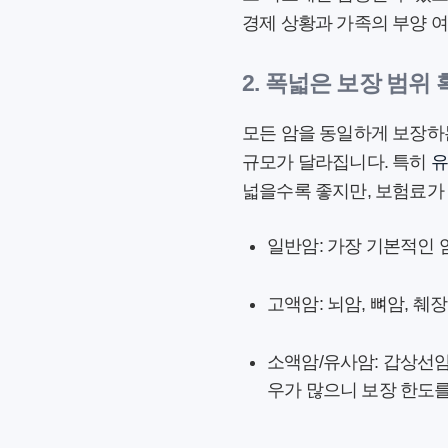
경제 상황과 가족의 부양 여
2. 폭넓은 보장 범위
모든 암을 동일하게 보장하는
규모가 달라집니다. 특히
유
넓을수록 좋지만, 보험료가
일반암:
가장 기본적인 암
고액암:
뇌암, 뼈암, 췌
소액암/유사암:
갑상선암,
우가 많으니 보장 한도