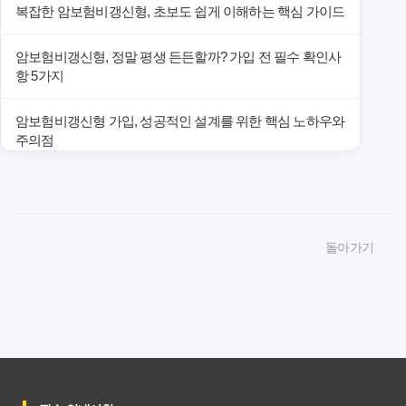
복잡한 암보험비갱신형, 초보도 쉽게 이해하는 핵심 가이드
암보험비갱신형, 정말 평생 든든할까? 가입 전 필수 확인사
항 5가지
암보험비갱신형 가입, 성공적인 설계를 위한 핵심 노하우와
주의점
암보험비갱신형 가입, 놓치면 후회할 핵심 3단계 비교 전략
암보험비갱신형, 잘못 선택하면 손해! 숨겨진 약점과 완벽
돌아가기
대비책
암보험비갱신형, 실제 가입자들이 말하는 예상치 못한 이점
과 주의사항
갱신형 암보험과 비갱신형, 어떤 차이가 있을까? 내게 맞는
선택 기준