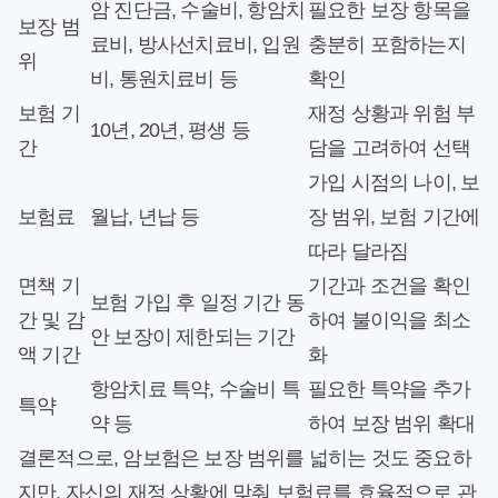
암 진단금, 수술비, 항암치
필요한 보장 항목을
보장 범
료비, 방사선치료비, 입원
충분히 포함하는지
위
비, 통원치료비 등
확인
보험 기
재정 상황과 위험 부
10년, 20년, 평생 등
간
담을 고려하여 선택
가입 시점의 나이, 보
보험료
월납, 년납 등
장 범위, 보험 기간에
따라 달라짐
면책 기
기간과 조건을 확인
보험 가입 후 일정 기간 동
간 및 감
하여 불이익을 최소
안 보장이 제한되는 기간
액 기간
화
항암치료 특약, 수술비 특
필요한 특약을 추가
특약
약 등
하여 보장 범위 확대
결론적으로, 암보험은 보장 범위를 넓히는 것도 중요하
지만, 자신의 재정 상황에 맞춰 보험료를 효율적으로 관