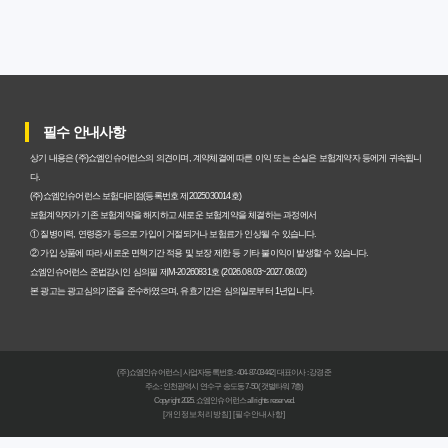
암보험비갱신형, 실제 가입자들이 말하는 예상치 못한 이점
과 주의사항
갱신형 암보험과 비갱신형, 어떤 차이가 있을까? 내게 맞는
선택 기준
필수 안내사항
암보험비갱신형, 평생 고정 보험료의 숨겨진 가치와 현명한
상기 내용은 (주)쇼엠인슈어런스의 의견이며, 계약체결에 따른 이익 또는 손실은 보험계약자 등에게 귀속됩니
선택 기준
다.
(주)쇼엠인슈어런스 보험대리점(등록번호 제2025030014호)
암보험 비갱신형, 왜 지금 선택해야 할까요? 미래 보험료 걱
보험계약자가 기존 보험계약을 해지하고 새로운 보험계약을 체결하는 과정에서
① 질병이력, 연령증가 등으로 가입이 거절되거나 보험료가 인상될 수 있습니다.
정 끝내는 방법
② 가입 상품에 따라 새로운 면책기간 적용 및 보장 제한 등 기타 불이익이 발생할 수 있습니다.
쇼엠인슈어런스 준법감시인 심의필 제M-20260831호 (2026.08.03~2027.08.02)
갱신형 vs 비갱신형 암보험, 당신에게 더 유리한 선택은? 완
본 광고는 광고심의기준을 준수하였으며, 유효기간은 심의일로부터 1년입니다.
벽 비교 분석
비갱신형 암보험 가입, 실패 없는 현명한 선택을 위한 5가지
(주)쇼엠인슈어런스 | 사업자등록번호 : 404-87-03442 | 대표이사 : 강경준
핵심 팁
주소 : 인천광역시 연수구 송도동 7-50 (갯벌타워 7층)
Copyright 2025. 쇼엠인슈어런스 all rights reserved.
[개인정보처리방침]
[필수안내사항]
비갱신형 암보험, 복잡한 설계 없이 핵심만 파악하는 가이