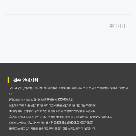
암보험비갱신형 가입, 놓치면 후회할 핵심 3단계 비교 전략
암보험비갱신형, 잘못 선택하면 손해! 숨겨진 약점과 완벽
돌아가기
대비책
암보험비갱신형, 실제 가입자들이 말하는 예상치 못한 이점
과 주의사항
갱신형 암보험과 비갱신형, 어떤 차이가 있을까? 내게 맞는
선택 기준
필수 안내사항
암보험비갱신형, 평생 고정 보험료의 숨겨진 가치와 현명한
상기 내용은 (주)쇼엠인슈어런스의 의견이며, 계약체결에 따른 이익 또는 손실은 보험계약자 등에게 귀속됩니
선택 기준
다.
(주)쇼엠인슈어런스 보험대리점(등록번호 제2025030014호)
암보험 비갱신형, 왜 지금 선택해야 할까요? 미래 보험료 걱
보험계약자가 기존 보험계약을 해지하고 새로운 보험계약을 체결하는 과정에서
① 질병이력, 연령증가 등으로 가입이 거절되거나 보험료가 인상될 수 있습니다.
정 끝내는 방법
② 가입 상품에 따라 새로운 면책기간 적용 및 보장 제한 등 기타 불이익이 발생할 수 있습니다.
쇼엠인슈어런스 준법감시인 심의필 제M-20260831호 (2026.08.03~2027.08.02)
갱신형 vs 비갱신형 암보험, 당신에게 더 유리한 선택은? 완
본 광고는 광고심의기준을 준수하였으며, 유효기간은 심의일로부터 1년입니다.
벽 비교 분석