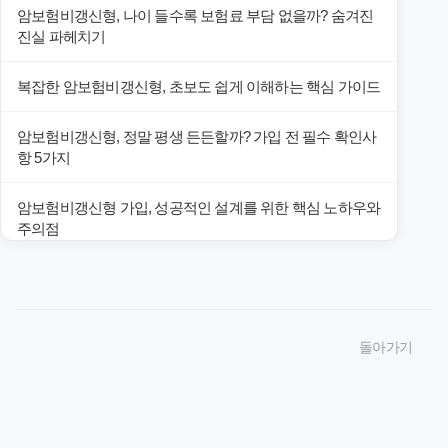
암보험비갱신형, 나이 들수록 보험료 부담 없을까? 숨겨진
진실 파헤치기
복잡한 암보험비갱신형, 초보도 쉽게 이해하는 핵심 가이드
암보험비갱신형, 정말 평생 든든할까? 가입 전 필수 확인사
항 5가지
암보험비갱신형 가입, 성공적인 설계를 위한 핵심 노하우와
주의점
암보험비갱신형 가입, 놓치면 후회할 핵심 3단계 비교 전략
암보험비갱신형, 잘못 선택하면 손해! 숨겨진 약점과 완벽
돌아가기
대비책
암보험비갱신형, 실제 가입자들이 말하는 예상치 못한 이점
과 주의사항