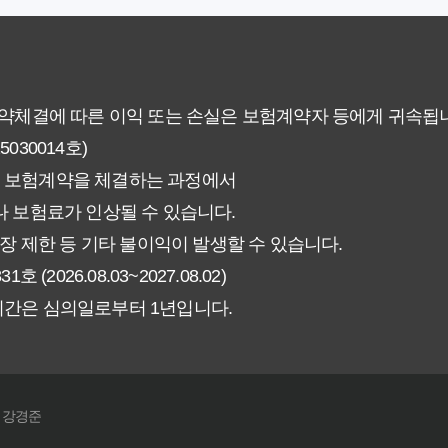
 현명한 선택을 위한 5가지 핵심 팁
없이 핵심만 파악하는 가이드
계약체결에 따른 이익 또는 손실은 보험계약자 등에게 귀속됩
30014호)
험료 그대로일까? 팩트체크
 보험계약을 체결하는 과정에서
신에게 더 유리한 선택은? 완벽 비교 가이드
 보험료가 인상될 수 있습니다.
장 제한 등 기타 불이익이 발생할 수 있습니다.
인해야 할 7가지 체크리스트
026.08.03~2027.08.02)
기간은 심의일로부터 1년입니다.
갱신형! 평생 보장 설계의 비밀
야 할까요? 장기 보장의 핵심 가치 분석
: 강경준
! 실제 가입자들이 추천하는 노하우