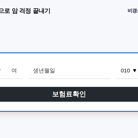
으로 암 걱정 끝내기
비갱
남
여
보험료확인