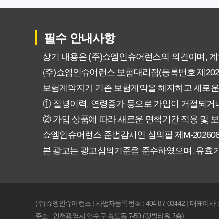
비갱신형 암보험 가입, 실패 없는
필수 안내사항
비갱신형 암보험, 복잡한 설계 
상기 내용은 (주)쇼엠인슈어런스의 의견이며, 
(주)쇼엠인슈어런스 보험대리점(등록번호 제20250
암보험 비갱신형, 정말 평생 보
보험계약자가 기존 보험계약을 해지하고 새로운
갱신형 vs 비갱신형 암보험, 당
① 질병이력, 연령증가 등으로 가입이 거절되거나
② 가입 상품에 따라 새로운 면책기간 적용 및 보
비갱신형 암보험, 가입 전 꼭 확
쇼엠인슈어런스 준법감시인 심의필 제M-20260831호 (2
본 광고는 광고심의기준을 준수하였으며, 유효
물가 상승에도 끄떡없는 암보험 비
암보험 비갱신형, 왜 지금 선택해
(주)쇼엠인슈어런스 | 사업자등록번호 : 404-87-03442 | 대표이사 
후회 없는 암보험 비갱신형 준비
주소 : 인천광역시 연수구 송도동 7-50 (갯벌타워 7층)