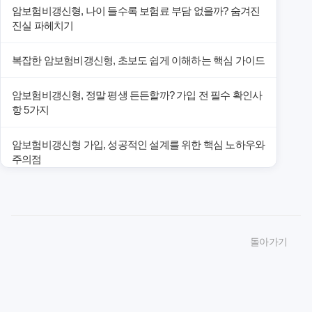
암보험비갱신형, 나이 들수록 보험료 부담 없을까? 숨겨진
진실 파헤치기
복잡한 암보험비갱신형, 초보도 쉽게 이해하는 핵심 가이드
암보험비갱신형, 정말 평생 든든할까? 가입 전 필수 확인사
항 5가지
암보험비갱신형 가입, 성공적인 설계를 위한 핵심 노하우와
주의점
암보험비갱신형 가입, 놓치면 후회할 핵심 3단계 비교 전략
암보험비갱신형, 잘못 선택하면 손해! 숨겨진 약점과 완벽
돌아가기
대비책
암보험비갱신형, 실제 가입자들이 말하는 예상치 못한 이점
과 주의사항