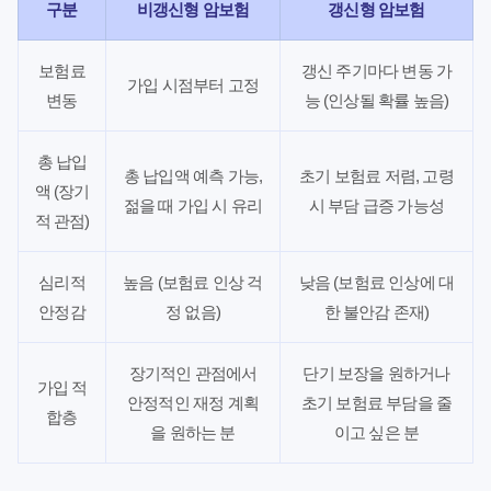
구분
비갱신형 암보험
갱신형 암보험
보험료
갱신 주기마다 변동 가
가입 시점부터 고정
변동
능 (인상될 확률 높음)
총 납입
총 납입액 예측 가능,
초기 보험료 저렴, 고령
액 (장기
젊을 때 가입 시 유리
시 부담 급증 가능성
적 관점)
심리적
높음 (보험료 인상 걱
낮음 (보험료 인상에 대
안정감
정 없음)
한 불안감 존재)
장기적인 관점에서
단기 보장을 원하거나
가입 적
안정적인 재정 계획
초기 보험료 부담을 줄
합층
을 원하는 분
이고 싶은 분