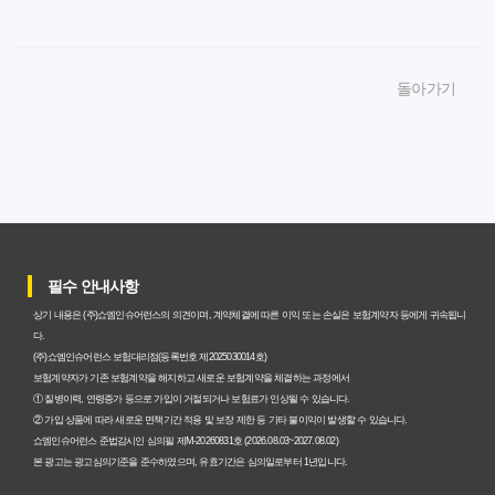
암보험비갱신형 가입, 놓치면 후회할 핵심 3단계 비교 전략
암보험비갱신형, 잘못 선택하면 손해! 숨겨진 약점과 완벽
돌아가기
대비책
암보험비갱신형, 실제 가입자들이 말하는 예상치 못한 이점
과 주의사항
갱신형 암보험과 비갱신형, 어떤 차이가 있을까? 내게 맞는
선택 기준
필수 안내사항
암보험비갱신형, 평생 고정 보험료의 숨겨진 가치와 현명한
상기 내용은 (주)쇼엠인슈어런스의 의견이며, 계약체결에 따른 이익 또는 손실은 보험계약자 등에게 귀속됩니
선택 기준
다.
(주)쇼엠인슈어런스 보험대리점(등록번호 제2025030014호)
암보험 비갱신형, 왜 지금 선택해야 할까요? 미래 보험료 걱
보험계약자가 기존 보험계약을 해지하고 새로운 보험계약을 체결하는 과정에서
① 질병이력, 연령증가 등으로 가입이 거절되거나 보험료가 인상될 수 있습니다.
정 끝내는 방법
② 가입 상품에 따라 새로운 면책기간 적용 및 보장 제한 등 기타 불이익이 발생할 수 있습니다.
쇼엠인슈어런스 준법감시인 심의필 제M-20260831호 (2026.08.03~2027.08.02)
갱신형 vs 비갱신형 암보험, 당신에게 더 유리한 선택은? 완
본 광고는 광고심의기준을 준수하였으며, 유효기간은 심의일로부터 1년입니다.
벽 비교 분석