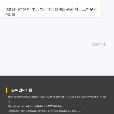
암보험비갱신형 가입, 성공적인 설계를 위한 핵심 노하우와
주의점
암보험비갱신형 가입, 놓치면 후회할 핵심 3단계 비교 전략
암보험비갱신형, 잘못 선택하면 손해! 숨겨진 약점과 완벽
돌아가기
대비책
암보험비갱신형, 실제 가입자들이 말하는 예상치 못한 이점
과 주의사항
갱신형 암보험과 비갱신형, 어떤 차이가 있을까? 내게 맞는
선택 기준
필수 안내사항
암보험비갱신형, 평생 고정 보험료의 숨겨진 가치와 현명한
상기 내용은 (주)쇼엠인슈어런스의 의견이며, 계약체결에 따른 이익 또는 손실은 보험계약자 등에게 귀속됩니
선택 기준
다.
(주)쇼엠인슈어런스 보험대리점(등록번호 제2025030014호)
암보험 비갱신형, 왜 지금 선택해야 할까요? 미래 보험료 걱
보험계약자가 기존 보험계약을 해지하고 새로운 보험계약을 체결하는 과정에서