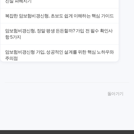
진실 파헤치기
복잡한 암보험비갱신형, 초보도 쉽게 이해하는 핵심 가이드
암보험비갱신형, 정말 평생 든든할까? 가입 전 필수 확인사
항 5가지
암보험비갱신형 가입, 성공적인 설계를 위한 핵심 노하우와
주의점
암보험비갱신형 가입, 놓치면 후회할 핵심 3단계 비교 전략
암보험비갱신형, 잘못 선택하면 손해! 숨겨진 약점과 완벽
돌아가기
대비책
암보험비갱신형, 실제 가입자들이 말하는 예상치 못한 이점
과 주의사항
갱신형 암보험과 비갱신형, 어떤 차이가 있을까? 내게 맞는