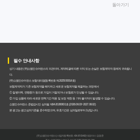
돌아가기
대비책
암보험비갱신형, 실제 가입자들이 말하는 예상치 못한 이점
과 주의사항
갱신형 암보험과 비갱신형, 어떤 차이가 있을까? 내게 맞는
선택 기준
필수 안내사항
암보험비갱신형, 평생 고정 보험료의 숨겨진 가치와 현명한
상기 내용은 (주)쇼엠인슈어런스의 의견이며, 계약체결에 따른 이익 또는 손실은 보험계약자 등에게 귀속됩니
선택 기준
다.
(주)쇼엠인슈어런스 보험대리점(등록번호 제2025030014호)
암보험 비갱신형, 왜 지금 선택해야 할까요? 미래 보험료 걱
보험계약자가 기존 보험계약을 해지하고 새로운 보험계약을 체결하는 과정에서
① 질병이력, 연령증가 등으로 가입이 거절되거나 보험료가 인상될 수 있습니다.
정 끝내는 방법
② 가입 상품에 따라 새로운 면책기간 적용 및 보장 제한 등 기타 불이익이 발생할 수 있습니다.
쇼엠인슈어런스 준법감시인 심의필 제M-20260831호 (2026.08.03~2027.08.02)
갱신형 vs 비갱신형 암보험, 당신에게 더 유리한 선택은? 완
본 광고는 광고심의기준을 준수하였으며, 유효기간은 심의일로부터 1년입니다.
벽 비교 분석
비갱신형 암보험 가입, 실패 없는 현명한 선택을 위한 5가지
(주)쇼엠인슈어런스 | 사업자등록번호 : 404-87-03442 | 대표이사 : 강경준
핵심 팁