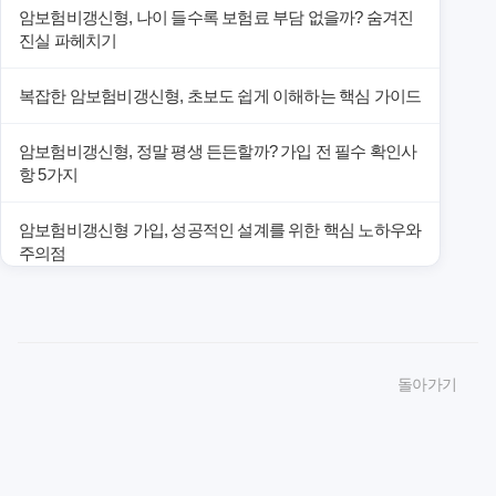
암보험비갱신형, 나이 들수록 보험료 부담 없을까? 숨겨진
진실 파헤치기
복잡한 암보험비갱신형, 초보도 쉽게 이해하는 핵심 가이드
암보험비갱신형, 정말 평생 든든할까? 가입 전 필수 확인사
항 5가지
암보험비갱신형 가입, 성공적인 설계를 위한 핵심 노하우와
주의점
암보험비갱신형 가입, 놓치면 후회할 핵심 3단계 비교 전략
암보험비갱신형, 잘못 선택하면 손해! 숨겨진 약점과 완벽
돌아가기
대비책
암보험비갱신형, 실제 가입자들이 말하는 예상치 못한 이점
과 주의사항