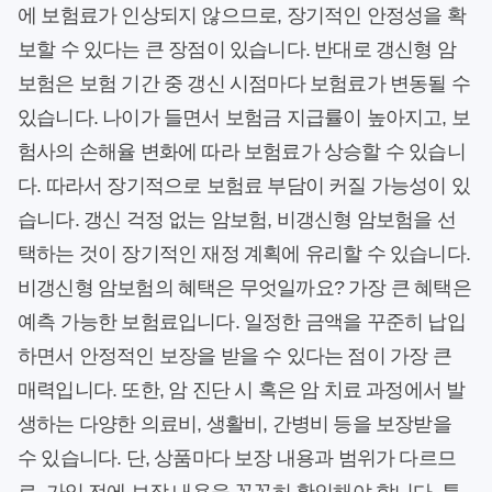
에 보험료가 인상되지 않으므로, 장기적인 안정성을 확
보할 수 있다는 큰 장점이 있습니다. 반대로 갱신형 암
보험은 보험 기간 중 갱신 시점마다 보험료가 변동될 수
있습니다. 나이가 들면서 보험금 지급률이 높아지고, 보
험사의 손해율 변화에 따라 보험료가 상승할 수 있습니
다. 따라서 장기적으로 보험료 부담이 커질 가능성이 있
습니다. 갱신 걱정 없는 암보험, 비갱신형 암보험을 선
택하는 것이 장기적인 재정 계획에 유리할 수 있습니다.
비갱신형 암보험의 혜택은 무엇일까요? 가장 큰 혜택은
예측 가능한 보험료입니다. 일정한 금액을 꾸준히 납입
하면서 안정적인 보장을 받을 수 있다는 점이 가장 큰
매력입니다. 또한, 암 진단 시 혹은 암 치료 과정에서 발
생하는 다양한 의료비, 생활비, 간병비 등을 보장받을
수 있습니다. 단, 상품마다 보장 내용과 범위가 다르므