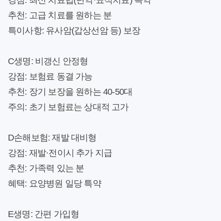
강점
: 최신 치료법(면역·표적치료) 특약
추천
: 고급 치료를 원하는 분
특이사항
: 유사암(갑상선암 등) 보장
C생명: 비갱신 안정형
강점
: 보험료 동결 가능
추천
: 장기 보장을 원하는 40-50대
주의
: 초기 보험료는 상대적 고가
D손해보험: 재발 대비형
강점
: 재발·전이시 추가 지급
추천
: 가족력 있는 분
혜택
: 요양병원 일당 특약
E생명: 간편 가입형