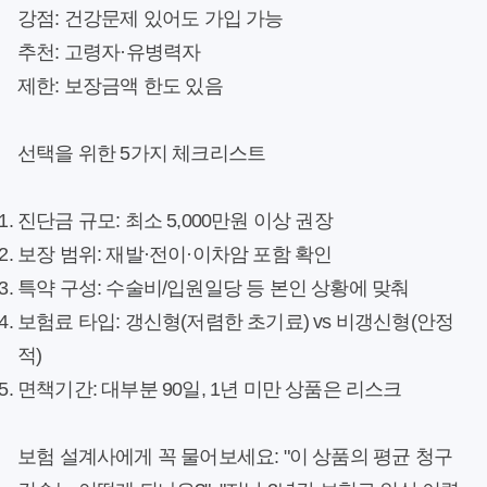
강점
: 건강문제 있어도 가입 가능
추천
: 고령자·유병력자
제한
: 보장금액 한도 있음
선택을 위한 5가지 체크리스트
진단금 규모
: 최소 5,000만원 이상 권장
보장 범위
: 재발·전이·이차암 포함 확인
특약 구성
: 수술비/입원일당 등 본인 상황에 맞춰
보험료 타입
: 갱신형(저렴한 초기료) vs 비갱신형(안정
적)
면책기간
: 대부분 90일, 1년 미만 상품은 리스크
보험 설계사에게 꼭 물어보세요: "이 상품의 평균 청구