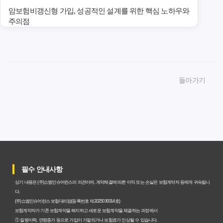
암보험비갱신형 가입, 성공적인 설계를 위한 핵심 노하우와
주의점
암보험비갱신형 가입, 놓치면 후회할 핵심 3단계 비교 전략
암보험비갱신형, 잘못 선택하면 손해! 숨겨진 약점과 완벽
돌아가기
대비책
암보험비갱신형, 실제 가입자들이 말하는 예상치 못한 이점
과 주의사항
갱신형 암보험과 비갱신형, 어떤 차이가 있을까? 내게 맞는
선택 기준
필수 안내사항
암보험비갱신형, 평생 고정 보험료의 숨겨진 가치와 현명한
상기 내용은 (주)쇼엠인슈어런스의 의견이며, 계약체결에 따른 이익 또는 손실은 보험계약자 등에게 귀속됩니
선택 기준
다.
(주)쇼엠인슈어런스 보험대리점(등록번호 제2025030014호)
암보험 비갱신형, 왜 지금 선택해야 할까요? 미래 보험료 걱
보험계약자가 기존 보험계약을 해지하고 새로운 보험계약을 체결하는 과정에서
① 질병이력, 연령증가 등으로 가입이 거절되거나 보험료가 인상될 수 있습니다.
정 끝내는 방법