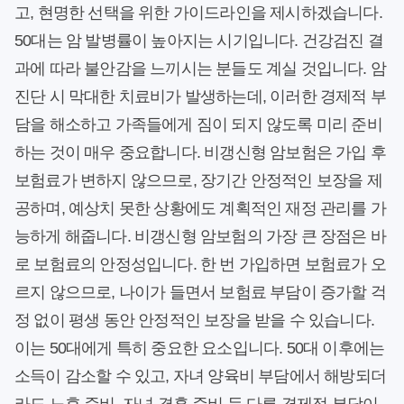
고, 현명한 선택을 위한 가이드라인을 제시하겠습니다.
50대는 암 발병률이 높아지는 시기입니다. 건강검진 결
과에 따라 불안감을 느끼시는 분들도 계실 것입니다. 암
진단 시 막대한 치료비가 발생하는데, 이러한 경제적 부
담을 해소하고 가족들에게 짐이 되지 않도록 미리 준비
하는 것이 매우 중요합니다. 비갱신형 암보험은 가입 후
보험료가 변하지 않으므로, 장기간 안정적인 보장을 제
공하며, 예상치 못한 상황에도 계획적인 재정 관리를 가
능하게 해줍니다. 비갱신형 암보험의 가장 큰 장점은 바
로 보험료의 안정성입니다. 한 번 가입하면 보험료가 오
르지 않으므로, 나이가 들면서 보험료 부담이 증가할 걱
정 없이 평생 동안 안정적인 보장을 받을 수 있습니다.
이는 50대에게 특히 중요한 요소입니다. 50대 이후에는
소득이 감소할 수 있고, 자녀 양육비 부담에서 해방되더