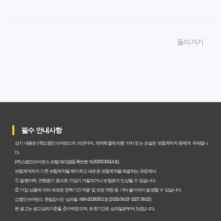
암보험비갱신형 가입, 놓치면 후회할 핵심 3단계 비교 전략
암보험비갱신형, 잘못 선택하면 손해! 숨겨진 약점과 완벽
돌아가기
대비책
암보험비갱신형, 실제 가입자들이 말하는 예상치 못한 이점
과 주의사항
갱신형 암보험과 비갱신형, 어떤 차이가 있을까? 내게 맞는
선택 기준
필수 안내사항
암보험비갱신형, 평생 고정 보험료의 숨겨진 가치와 현명한
상기 내용은 (주)쇼엠인슈어런스의 의견이며, 계약체결에 따른 이익 또는 손실은 보험계약자 등에게 귀속됩니
선택 기준
다.
(주)쇼엠인슈어런스 보험대리점(등록번호 제2025030014호)
암보험 비갱신형, 왜 지금 선택해야 할까요? 미래 보험료 걱
보험계약자가 기존 보험계약을 해지하고 새로운 보험계약을 체결하는 과정에서
① 질병이력, 연령증가 등으로 가입이 거절되거나 보험료가 인상될 수 있습니다.
정 끝내는 방법
② 가입 상품에 따라 새로운 면책기간 적용 및 보장 제한 등 기타 불이익이 발생할 수 있습니다.
쇼엠인슈어런스 준법감시인 심의필 제M-20260831호 (2026.08.03~2027.08.02)
갱신형 vs 비갱신형 암보험, 당신에게 더 유리한 선택은? 완
본 광고는 광고심의기준을 준수하였으며, 유효기간은 심의일로부터 1년입니다.
벽 비교 분석