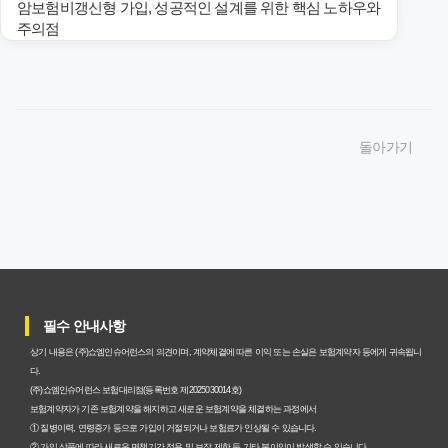
암보험비갱신형 가입, 성공적인 설계를 위한 핵심 노하우와
주의점
암보험비갱신형 가입, 놓치면 후회할 핵심 3단계 비교 전략
암보험비갱신형, 잘못 선택하면 손해! 숨겨진 약점과 완벽
돌아가기
대비책
암보험비갱신형, 실제 가입자들이 말하는 예상치 못한 이점
과 주의사항
갱신형 암보험과 비갱신형, 어떤 차이가 있을까? 내게 맞는
선택 기준
필수 안내사항
암보험비갱신형, 평생 고정 보험료의 숨겨진 가치와 현명한
상기 내용은 (주)쇼엠인슈어런스의 의견이며, 계약체결에 따른 이익 또는 손실은 보험계약자 등에게 귀속됩니
선택 기준
다.
(주)쇼엠인슈어런스 보험대리점(등록번호 제2025030014호)
암보험 비갱신형, 왜 지금 선택해야 할까요? 미래 보험료 걱
보험계약자가 기존 보험계약을 해지하고 새로운 보험계약을 체결하는 과정에서
① 질병이력, 연령증가 등으로 가입이 거절되거나 보험료가 인상될 수 있습니다.
정 끝내는 방법
② 가입 상품에 따라 새로운 면책기간 적용 및 보장 제한 등 기타 불이익이 발생할 수 있습니다.