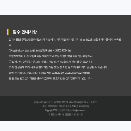
과 주의사항
갱신형 암보험과 비갱신형, 어떤 차이가 있을까? 내게 맞는
선택 기준
필수 안내사항
암보험비갱신형, 평생 고정 보험료의 숨겨진 가치와 현명한
상기 내용은 (주)쇼엠인슈어런스의 의견이며, 계약체결에 따른 이익 또는 손실은 보험계약자 등에게 귀속됩니
선택 기준
다.
(주)쇼엠인슈어런스 보험대리점(등록번호 제2025030014호)
암보험 비갱신형, 왜 지금 선택해야 할까요? 미래 보험료 걱
보험계약자가 기존 보험계약을 해지하고 새로운 보험계약을 체결하는 과정에서
① 질병이력, 연령증가 등으로 가입이 거절되거나 보험료가 인상될 수 있습니다.
정 끝내는 방법
② 가입 상품에 따라 새로운 면책기간 적용 및 보장 제한 등 기타 불이익이 발생할 수 있습니다.
쇼엠인슈어런스 준법감시인 심의필 제M-20260831호 (2026.08.03~2027.08.02)
갱신형 vs 비갱신형 암보험, 당신에게 더 유리한 선택은? 완
본 광고는 광고심의기준을 준수하였으며, 유효기간은 심의일로부터 1년입니다.
벽 비교 분석
비갱신형 암보험 가입, 실패 없는 현명한 선택을 위한 5가지
(주)쇼엠인슈어런스 | 사업자등록번호 : 404-87-03442 | 대표이사 : 강경준
핵심 팁
주소 : 인천광역시 연수구 송도동 7-50 (갯벌타워 7층)
Copyright 2025. 쇼엠인슈어런스 all rights reserved.
[개인정보처리방침]
[필수안내사항]
비갱신형 암보험, 복잡한 설계 없이 핵심만 파악하는 가이
드