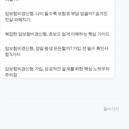
암보험비갱신형, 나이 들수록 보험료 부담 없을까? 숨겨진
진실 파헤치기
복잡한 암보험비갱신형, 초보도 쉽게 이해하는 핵심 가이드
암보험비갱신형, 정말 평생 든든할까? 가입 전 필수 확인사
항 5가지
암보험비갱신형 가입, 성공적인 설계를 위한 핵심 노하우와
주의점
암보험비갱신형 가입, 놓치면 후회할 핵심 3단계 비교 전략
암보험비갱신형, 잘못 선택하면 손해! 숨겨진 약점과 완벽
돌아가기
대비책
암보험비갱신형, 실제 가입자들이 말하는 예상치 못한 이점