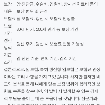
보장
암 진단금, 수술비, 입원비, 방사선 치료비 등의
내용
보장 범위 및 금액
보험료
월 보험료, 갱신 시 보험료 인상률
보험
80세 만기, 100세 만기 등 보장 기간
기간
갱신
갱신 주기, 갱신 시 보험료 변동 가능성
방식
지급
암 진단 기준, 면책 기간, 감액 기간
조건
결론적으로, 암보험, 특히 갱신형 암보험은 보험료 인상
이라는 고려 사항을 가지고 있습니다. 하지만 철저한 비
교와 분석을 통해 나에게 맞는 보장 범위와 합리적인 보
험료 수준을 찾는다면, 암 발병 시 발생할 수 있는 경제
적 부담을 줄이는 데 큰 도움이 될 것입니다. 전문가와