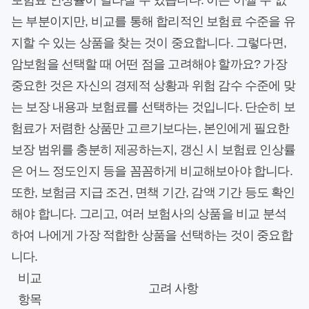
보험료 인상률이 달라질 수 있습니다. 이는 어쩔 수 없
는 부분이지만, 비교를 통해 합리적인 보험료 수준을 유
지할 수 있는 상품을 찾는 것이 중요합니다. 그렇다면,
암보험을 선택할 때 어떤 점을 고려해야 할까요? 가장
중요한 것은 자신의 경제적 상황과 위험 감수 수준에 맞
는 보장 내용과 보험료를 선택하는 것입니다. 단순히 보
험료가 저렴한 상품만 고르기보다는, 본인에게 필요한
보장 범위를 충분히 제공하는지, 갱신 시 보험료 인상률
은 어느 정도인지 등을 꼼꼼하게 비교해보아야 합니다.
또한, 보험금 지급 조건, 면책 기간, 감액 기간 등도 확인
해야 합니다. 그리고, 여러 보험사의 상품을 비교 분석
하여 나에게 가장 적합한 상품을 선택하는 것이 중요합
니다.
비교
고려 사항
항목