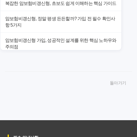
복잡한 암보험비갱신형, 초보도 쉽게 이해하는 핵심 가이드
암보험비갱신형, 정말 평생 든든할까? 가입 전 필수 확인사
항 5가지
암보험비갱신형 가입, 성공적인 설계를 위한 핵심 노하우와
주의점
암보험비갱신형 가입, 놓치면 후회할 핵심 3단계 비교 전략
암보험비갱신형, 잘못 선택하면 손해! 숨겨진 약점과 완벽
돌아가기
대비책
암보험비갱신형, 실제 가입자들이 말하는 예상치 못한 이점
과 주의사항
갱신형 암보험과 비갱신형, 어떤 차이가 있을까? 내게 맞는
선택 기준