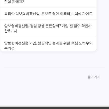
진실 파헤치기
복잡한 암보험비갱신형, 초보도 쉽게 이해하는 핵심 가이드
암보험비갱신형, 정말 평생 든든할까? 가입 전 필수 확인사
항 5가지
암보험비갱신형 가입, 성공적인 설계를 위한 핵심 노하우와
주의점
암보험비갱신형 가입, 놓치면 후회할 핵심 3단계 비교 전략
암보험비갱신형, 잘못 선택하면 손해! 숨겨진 약점과 완벽
돌아가기
대비책
암보험비갱신형, 실제 가입자들이 말하는 예상치 못한 이점
과 주의사항
갱신형 암보험과 비갱신형, 어떤 차이가 있을까? 내게 맞는