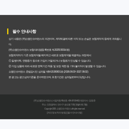
과 주의사항
갱신형 암보험과 비갱신형, 어떤 차이가 있을까? 내게 맞는
선택 기준
필수 안내사항
암보험비갱신형, 평생 고정 보험료의 숨겨진 가치와 현명한
상기 내용은 (주)쇼엠인슈어런스의 의견이며, 계약체결에 따른 이익 또는 손실은 보험계약자 등에게 귀속됩니
선택 기준
다.
(주)쇼엠인슈어런스 보험대리점(등록번호 제2025030014호)
암보험 비갱신형, 왜 지금 선택해야 할까요? 미래 보험료 걱
보험계약자가 기존 보험계약을 해지하고 새로운 보험계약을 체결하는 과정에서
① 질병이력, 연령증가 등으로 가입이 거절되거나 보험료가 인상될 수 있습니다.
정 끝내는 방법
② 가입 상품에 따라 새로운 면책기간 적용 및 보장 제한 등 기타 불이익이 발생할 수 있습니다.
쇼엠인슈어런스 준법감시인 심의필 제M-20260831호 (2026.08.03~2027.08.02)
갱신형 vs 비갱신형 암보험, 당신에게 더 유리한 선택은? 완
본 광고는 광고심의기준을 준수하였으며, 유효기간은 심의일로부터 1년입니다.
벽 비교 분석
비갱신형 암보험 가입, 실패 없는 현명한 선택을 위한 5가지
(주)쇼엠인슈어런스 | 사업자등록번호 : 404-87-03442 | 대표이사 : 강경준
핵심 팁
주소 : 인천광역시 연수구 송도동 7-50 (갯벌타워 7층)
Copyright 2025. 쇼엠인슈어런스 all rights reserved.
[개인정보처리방침]
[필수안내사항]
비갱신형 암보험, 복잡한 설계 없이 핵심만 파악하는 가이
드