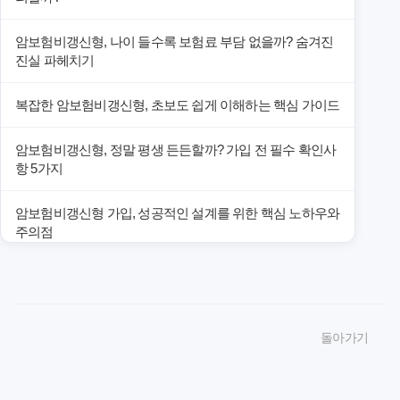
암보험비갱신형, 나이 들수록 보험료 부담 없을까? 숨겨진
진실 파헤치기
복잡한 암보험비갱신형, 초보도 쉽게 이해하는 핵심 가이드
암보험비갱신형, 정말 평생 든든할까? 가입 전 필수 확인사
항 5가지
암보험비갱신형 가입, 성공적인 설계를 위한 핵심 노하우와
주의점
암보험비갱신형 가입, 놓치면 후회할 핵심 3단계 비교 전략
암보험비갱신형, 잘못 선택하면 손해! 숨겨진 약점과 완벽
돌아가기
대비책
암보험비갱신형, 실제 가입자들이 말하는 예상치 못한 이점