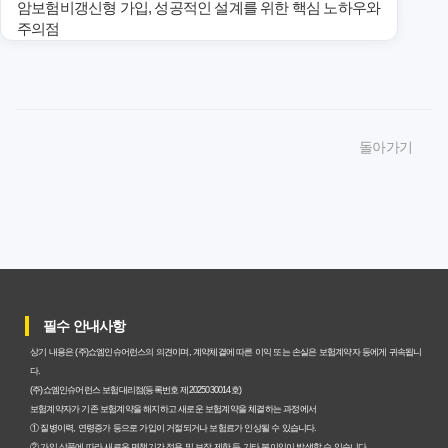
암보험비갱신형 가입, 성공적인 설계를 위한 핵심 노하우와
주의점
암보험비갱신형 가입, 놓치면 후회할 핵심 3단계 비교 전략
암보험비갱신형, 잘못 선택하면 손해! 숨겨진 약점과 완벽
돌아가기
대비책
암보험비갱신형, 실제 가입자들이 말하는 예상치 못한 이점
과 주의사항
갱신형 암보험과 비갱신형, 어떤 차이가 있을까? 내게 맞는
선택 기준
필수 안내사항
암보험비갱신형, 평생 고정 보험료의 숨겨진 가치와 현명한
상기 내용은 (주)쇼엠인슈어런스의 의견이며, 계약체결에 따른 이익 또는 손실은 보험계약자 등에게 귀속됩니
선택 기준
다.
(주)쇼엠인슈어런스 보험대리점(등록번호 제2025030014호)
암보험 비갱신형, 왜 지금 선택해야 할까요? 미래 보험료 걱
보험계약자가 기존 보험계약을 해지하고 새로운 보험계약을 체결하는 과정에서
① 질병이력, 연령증가 등으로 가입이 거절되거나 보험료가 인상될 수 있습니다.
정 끝내는 방법
② 가입 상품에 따라 새로운 면책기간 적용 및 보장 제한 등 기타 불이익이 발생할 수 있습니다.