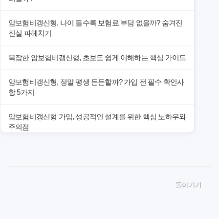
암보험비갱신형, 나이 들수록 보험료 부담 없을까? 숨겨진
진실 파헤치기
복잡한 암보험비갱신형, 초보도 쉽게 이해하는 핵심 가이드
암보험비갱신형, 정말 평생 든든할까? 가입 전 필수 확인사
항 5가지
암보험비갱신형 가입, 성공적인 설계를 위한 핵심 노하우와
주의점
암보험비갱신형 가입, 놓치면 후회할 핵심 3단계 비교 전략
암보험비갱신형, 잘못 선택하면 손해! 숨겨진 약점과 완벽
돌아가기
대비책
암보험비갱신형, 실제 가입자들이 말하는 예상치 못한 이점