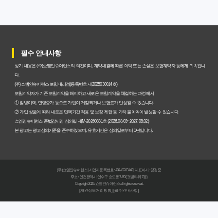
과 주의사항
갱신형 암보험과 비갱신형, 어떤 차이가 있을까? 내게 맞는
선택 기준
필수 안내사항
암보험비갱신형, 평생 고정 보험료의 숨겨진 가치와 현명한
상기 내용은 (주)쇼엠인슈어런스의 의견이며, 계약체결에 따른 이익 또는 손실은 보험계약자 등에게 귀속됩니
선택 기준
다.
(주)쇼엠인슈어런스 보험대리점(등록번호 제2025030014호)
암보험 비갱신형, 왜 지금 선택해야 할까요? 미래 보험료 걱
보험계약자가 기존 보험계약을 해지하고 새로운 보험계약을 체결하는 과정에서
① 질병이력, 연령증가 등으로 가입이 거절되거나 보험료가 인상될 수 있습니다.
정 끝내는 방법
② 가입 상품에 따라 새로운 면책기간 적용 및 보장 제한 등 기타 불이익이 발생할 수 있습니다.
쇼엠인슈어런스 준법감시인 심의필 제M-20260831호 (2026.08.03~2027.08.02)
갱신형 vs 비갱신형 암보험, 당신에게 더 유리한 선택은? 완
본 광고는 광고심의기준을 준수하였으며, 유효기간은 심의일로부터 1년입니다.
벽 비교 분석
비갱신형 암보험 가입, 실패 없는 현명한 선택을 위한 5가지
(주)쇼엠인슈어런스 | 사업자등록번호 : 404-87-03442 | 대표이사 : 강경준
핵심 팁
주소 : 인천광역시 연수구 송도동 7-50 (갯벌타워 7층)
Copyright 2025. 쇼엠인슈어런스 all rights reserved.
[개인정보처리방침]
[필수안내사항]
비갱신형 암보험, 복잡한 설계 없이 핵심만 파악하는 가이
드