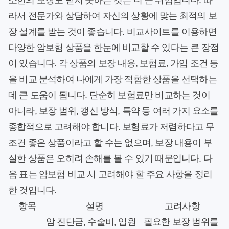
소한의 보장도 받지 못하는 것은 더 큰 위험입니다. 따
라서 전문가와 상담하여 자신의 상황에 맞는 최적의 보
장 설계를 받는 것이 좋습니다. 비교사이트를 이용하면
다양한 암보험 상품을 한눈에 비교할 수 있다는 큰 장점
이 있습니다. 각 상품의 보장 내용, 보험료, 가입 조건 등
을 비교 분석하여 나에게 가장 적합한 상품을 선택하는
데 큰 도움이 됩니다. 단순히 보험료만 비교하는 것이
아니라, 보장 범위, 갱신 방식, 특약 등 여러 가지 요소를
종합적으로 고려해야 합니다. 보험료가 저렴하다고 무
조건 좋은 상품이라고 할 수는 없으며, 보장 내용이 부
실한 상품은 오히려 손해를 볼 수 있기 때문입니다. 다
음 표는 암보험 비교 시 고려해야 할 주요 사항을 정리
한 것입니다.
항목
설명
고려사항
암 진단금, 수술비, 입원
필요한 보장 범위를