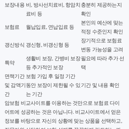
보장내용
비, 방사선치료비, 항암치
충분히 제공하는지
료비 등
확인
본인의 예산에 맞는
보험료
월납입료, 연납입료 등
적정 수준인지 확인
장기적으로 보험료
갱신방식
갱신형, 비갱신형 등
변동 가능성을 고려
생활비 보장, 간병비 보장
필요에 따라 추가 선
특약
등 추가적인 보장
택
면책기간
보험 가입 후 일정 기간
및 감액기
동안 보장이 제한될 수 있
기간 및 내용 확인
간
는 기간
암보험 비교사이트를 이용하는 것만으로 보험료 다이
어트에 성공하는 것은 아닙니다. 비교사이트에서 얻은
정보를 바탕으로 자신의 상황에 맞는 상품을 선택하고,